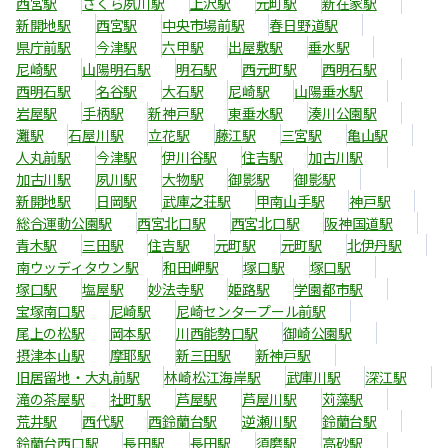
西宮駅
さくら夙川駅
上沢駅
元町駅
新在家駅
新開地駅
西宮駅
中央市場前駅
春日野道駅
県庁前駅
今津駅
六甲駅
出屋敷駅
垂水駅
尼崎駅
山陽明石駅
明石駅
西元町駅
西明石駅
西明石駅
名谷駅
大石駅
尼崎駅
山陽垂水駅
岩屋駅
手柄駅
新神戸駅
東垂水駅
湊川公園駅
灘駅
石屋川駅
立花駅
藤江駅
三宮駅
亀山駅
人丸前駅
今津駅
伊川谷駅
住吉駅
加古川駅
加古川駅
夙川駅
大物駅
御影駅
御影駅
新開地駅
日岡駅
武庫之荘駅
甲南山手駅
神戸駅
総合運動公園駅
西宮北口駅
西宮北口駅
阪神国道駅
青木駅
三田駅
住吉駅
元町駅
元町駅
北伊丹駅
南ウッディタウン駅
和田岬駅
塚口駅
塚口駅
塚口駅
塩屋駅
妙法寺駅
姫路駅
学園都市駅
宝塚南口駅
尼崎駅
尼崎センタープール前駅
尾上の松駅
岡本駅
川西能勢口駅
御崎公園駅
摂津本山駅
摩耶駅
新三田駅
新神戸駅
旧居留地・大丸前駅
林崎松江海岸駅
武庫川駅
深江駅
滝の茶屋駅
社町駅
芦屋駅
芦屋川駅
苅藻駅
荒井駅
西代駅
西鈴蘭台駅
逆瀬川駅
鈴蘭台駅
鈴蘭台西口駅
長田駅
長田駅
須磨駅
高砂駅