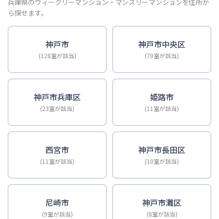
【神戸・三宮】Sステイ神戸三宮ジアコスモ｜禁煙ルーム・Wi
兵庫県のウィークリーマンション・マンスリーマンションを住所か
【神戸・三宮】Sステイ三宮ソレイユ｜Wi-Fi無料・禁煙・
ら探せます。
【三宮・花時計前】Sステイ三宮駅前ルシール｜禁煙ルーム・W
【三宮東・春日野道】Sステイ神戸三宮ラシュレ｜１LDKタイ
神戸市
神戸市中央区
【神戸・三宮】Sステイ三宮駅前７｜禁煙ルーム・Wi-Fiレ
(128室が該当)
(70室が該当)
【三宮・貿易センター】Sステイ三宮貿易センター前2｜禁煙
神戸市兵庫区
姫路市
(23室が該当)
(11室が該当)
西宮市
神戸市長田区
(11室が該当)
(10室が該当)
尼崎市
神戸市灘区
(9室が該当)
(8室が該当)