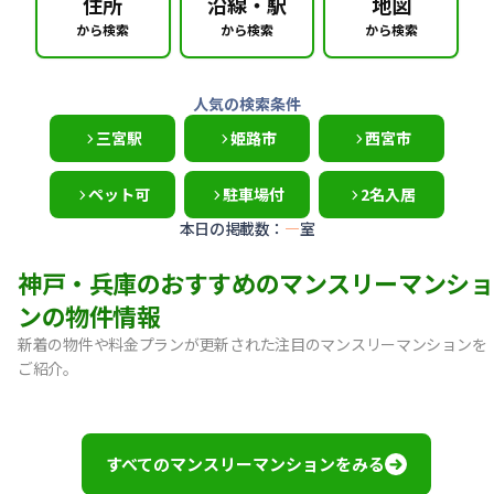
住所
沿線・駅
地図
から検索
から検索
から検索
人気の検索条件
三宮駅
姫路市
西宮市
ペット可
駐車場付
2名入居
本日の掲載数：
—
室
神戸・兵庫のおすすめのマンスリーマンショ
ンの物件情報
新着の物件や料金プランが更新された注目のマンスリーマンションを
ご紹介。
【神戸市中央区・阪急春日野道】Sステイ三宮東フィールOL｜
【灘区・JR六甲道】Sステイ六甲道SOUTH・OL｜禁煙ルーム
【東灘区・摂津本山】Sステイ本山サンハイツOL｜禁煙ルー
すべてのマンスリーマンションをみる
【東灘区・JR住吉】Sステイ神戸住吉本町OL｜禁煙ルーム・W