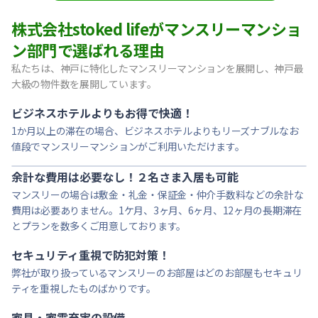
【東灘区・阪神御影】Sステイ御影本町OL｜禁煙ルーム・Wi
株式会社stoked lifeがマンスリーマンショ
【神戸・春日野道】Sステイ三宮東アスヴェル｜禁煙ルーム・W
ン部門で選ばれる理由
【宝塚市・逆瀬川】Sステイ逆瀬川｜禁煙ルーム・Wi-Fi無料
私たちは、神戸に特化したマンスリーマンションを展開し、神戸最
【西宮北口】Sステイ西宮北口第２｜禁煙ルーム・Wi-Fi
大級の物件数を展開しています。
【西宮北口】Sステイ西宮北口第２｜禁煙ルーム・Wi-Fi
【神戸・三宮】Sステイ神戸三宮レガニール｜禁煙ルーム・Wi
ビジネスホテルよりもお得で快適！
1か月以上の滞在の場合、ビジネスホテルよりもリーズナブルなお
値段でマンスリーマンションがご利用いただけます。
余計な費用は必要なし！２名さま入居も可能
マンスリーの場合は敷金・礼金・保証金・仲介手数料などの余計な
費用は必要ありません。1ケ月、3ヶ月、6ヶ月、12ヶ月の長期滞在
とプランを数多くご用意しております。
セキュリティ重視で防犯対策！
弊社が取り扱っているマンスリーのお部屋はどのお部屋もセキュリ
ティを重視したものばかりです。
家具・家電充実の設備