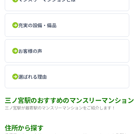
充実の設備・備品
お客様の声
選ばれる理由
三ノ宮駅のおすすめのマンスリーマンション
三ノ宮駅が最寄駅のマンスリーマンションをご紹介します！
【神戸・三宮】Sステイ神戸三宮レガニール｜禁煙ルーム・Wi
住所から探す
【三宮・花時計前】SステイEL神戸三宮磯上通｜禁煙ルーム・