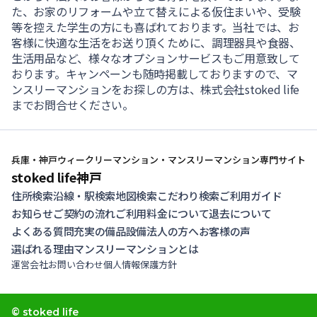
た、お家のリフォームや立て替えによる仮住まいや、受験
等を控えた学生の方にも喜ばれております。当社では、お
客様に快適な生活をお送り頂くために、調理器具や食器、
生活用品など、様々なオプションサービスもご用意致して
おります。キャンペーンも随時掲載しておりますので、マ
ンスリーマンションをお探しの方は、株式会社stoked life
までお問合せください。
兵庫・神戸ウィークリーマンション・マンスリーマンション専門サイト
stoked life神戸
住所検索
沿線・駅検索
地図検索
こだわり検索
ご利用ガイド
お知らせ
ご契約の流れ
ご利用料金について
退去について
よくある質問
充実の備品設備
法人の方へ
お客様の声
選ばれる理由
マンスリーマンションとは
運営会社
お問い合わせ
個人情報保護方針
© stoked life