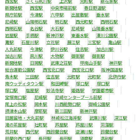
西宮駅
さくら夙川駅
上沢駅
元町駅
新在家駅
新開地駅
西宮駅
中央市場前駅
春日野道駅
県庁前駅
今津駅
六甲駅
出屋敷駅
垂水駅
尼崎駅
山陽明石駅
明石駅
西元町駅
西明石駅
西明石駅
名谷駅
大石駅
尼崎駅
山陽垂水駅
岩屋駅
手柄駅
新神戸駅
東垂水駅
湊川公園駅
灘駅
石屋川駅
立花駅
藤江駅
三宮駅
亀山駅
人丸前駅
今津駅
伊川谷駅
住吉駅
加古川駅
加古川駅
夙川駅
大物駅
御影駅
御影駅
新開地駅
日岡駅
武庫之荘駅
甲南山手駅
神戸駅
総合運動公園駅
西宮北口駅
西宮北口駅
阪神国道駅
青木駅
三田駅
住吉駅
元町駅
元町駅
北伊丹駅
南ウッディタウン駅
和田岬駅
塚口駅
塚口駅
塚口駅
塩屋駅
妙法寺駅
姫路駅
学園都市駅
宝塚南口駅
尼崎駅
尼崎センタープール前駅
尾上の松駅
岡本駅
川西能勢口駅
御崎公園駅
摂津本山駅
摩耶駅
新三田駅
新神戸駅
旧居留地・大丸前駅
林崎松江海岸駅
武庫川駅
深江駅
滝の茶屋駅
社町駅
芦屋駅
芦屋川駅
苅藻駅
荒井駅
西代駅
西鈴蘭台駅
逆瀬川駅
鈴蘭台駅
鈴蘭台西口駅
長田駅
長田駅
須磨駅
高砂駅