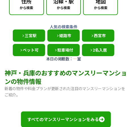
住所
沿線・駅
地図
から検索
から検索
から検索
人気の検索条件
三宮駅
姫路市
西宮市
ペット可
駐車場付
2名入居
本日の掲載数：
—
室
神戸・兵庫のおすすめのマンスリーマンショ
ンの物件情報
新着の物件や料金プランが更新された注目のマンスリーマンションを
ご紹介。
【宝塚市・逆瀬川】Sステイ逆瀬川｜禁煙ルーム・Wi-Fi無料
【神戸市中央区・阪急春日野道】Sステイ三宮東フィールOL｜
【灘区・JR六甲道】Sステイ六甲道SOUTH・OL｜禁煙ルーム
すべてのマンスリーマンションをみる
【東灘区・摂津本山】Sステイ本山サンハイツOL｜禁煙ルー