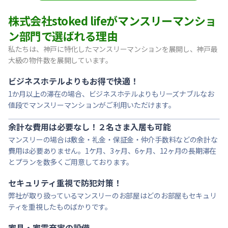
【東灘区・JR住吉】Sステイ神戸住吉本町OL｜禁煙ルーム・W
株式会社stoked lifeがマンスリーマンショ
【東灘区・阪神御影】Sステイ御影本町OL｜禁煙ルーム・Wi
ン部門で選ばれる理由
【神戸・春日野道】Sステイ三宮東アスヴェル｜禁煙ルーム・W
私たちは、神戸に特化したマンスリーマンションを展開し、神戸最
【西宮北口】Sステイ西宮北口第２｜禁煙ルーム・Wi-Fi
大級の物件数を展開しています。
【西宮北口】Sステイ西宮北口第２｜禁煙ルーム・Wi-Fi
【神戸・三宮】Sステイ神戸三宮レガニール｜禁煙ルーム・Wi
ビジネスホテルよりもお得で快適！
1か月以上の滞在の場合、ビジネスホテルよりもリーズナブルなお
値段でマンスリーマンションがご利用いただけます。
余計な費用は必要なし！２名さま入居も可能
マンスリーの場合は敷金・礼金・保証金・仲介手数料などの余計な
費用は必要ありません。1ケ月、3ヶ月、6ヶ月、12ヶ月の長期滞在
とプランを数多くご用意しております。
セキュリティ重視で防犯対策！
弊社が取り扱っているマンスリーのお部屋はどのお部屋もセキュリ
ティを重視したものばかりです。
家具・家電充実の設備