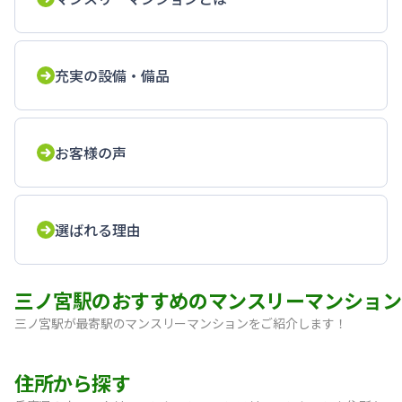
充実の設備・備品
お客様の声
選ばれる理由
三ノ宮駅のおすすめのマンスリーマンション
三ノ宮駅が最寄駅のマンスリーマンションをご紹介します！
【神戸・三宮】Sステイ神戸三宮レガニール｜禁煙ルーム・Wi
住所から探す
【三宮・花時計前】SステイEL神戸三宮磯上通｜禁煙ルーム・