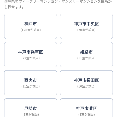
【神戸・三宮】Sステイ神戸三宮ジアコスモ｜禁煙ルーム・Wi
兵庫県のウィークリーマンション・マンスリーマンションを住所か
【神戸・三宮】Sステイ三宮ソレイユ｜Wi-Fi無料・禁煙・
ら探せます。
【三宮・花時計前】Sステイ三宮駅前ルシール｜禁煙ルーム・W
【三宮東・春日野道】Sステイ神戸三宮ラシュレ｜１LDKタイ
神戸市
神戸市中央区
【神戸・三宮】Sステイ三宮駅前７｜禁煙ルーム・Wi-Fiレ
(128室が該当)
(70室が該当)
【三宮・貿易センター】Sステイ三宮貿易センター前2｜禁煙
神戸市兵庫区
姫路市
(23室が該当)
(11室が該当)
西宮市
神戸市長田区
(11室が該当)
(10室が該当)
尼崎市
神戸市灘区
(9室が該当)
(8室が該当)