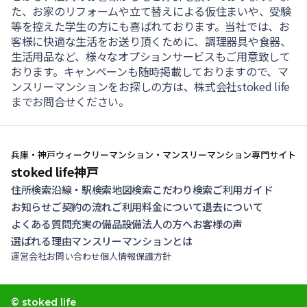
た、お家のリフォームや立て替えによる仮住まいや、受験
等を控えた学生の方にも喜ばれております。当社では、お
客様に快適な生活をお送り頂くために、調理器具や食器、
生活用品など、様々なオプションサービスもご用意致して
おります。キャンペーンも随時掲載しておりますので、マ
ンスリーマンションをお探しの方は、株式会社stoked life
までお問合せください。
兵庫・神戸ウィークリーマンション・マンスリーマンション専門サイト
stoked life神戸
住所検索
沿線・駅検索
地図検索
こだわり検索
ご利用ガイド
お知らせ
ご契約の流れ
ご利用料金について
退去について
よくある質問
充実の備品設備
法人の方へ
お客様の声
選ばれる理由
マンスリーマンションとは
運営会社
お問い合わせ
個人情報保護方針
© stoked life